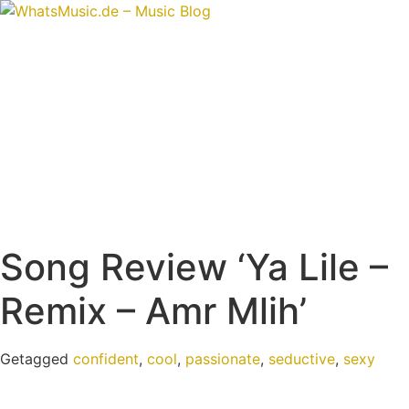
Ga
naar
de
inhoud
Song Review ‘Ya Lile –
Remix – Amr Mlih’
Getagged
confident
,
cool
,
passionate
,
seductive
,
sexy