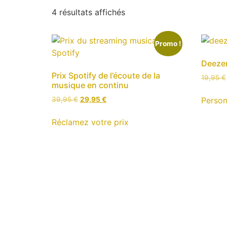
Trié
4 résultats affichés
par
prix
Promo !
décroissant
Deezer
Prix Spotify de l’écoute de la
19,95
€
musique en continu
Le
Le
Person
39,95
€
29,95
€
prix
prix
initial
actuel
Réclamez votre prix
était :
est :
39,95 €.
29,95 €.