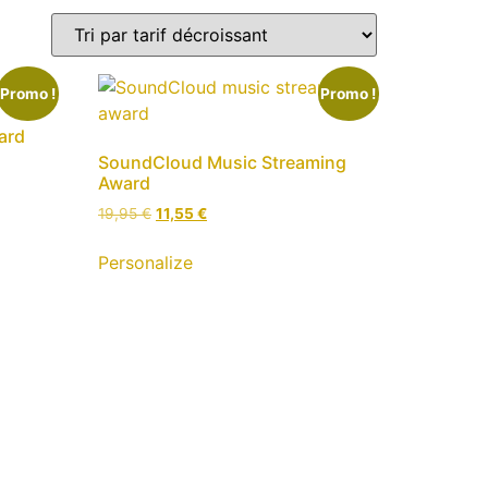
Promo !
Promo !
ard
SoundCloud Music Streaming
Award
Le
Le
19,95
€
11,55
€
prix
prix
initial
actuel
Personalize
était :
est :
19,95 €.
11,55 €.