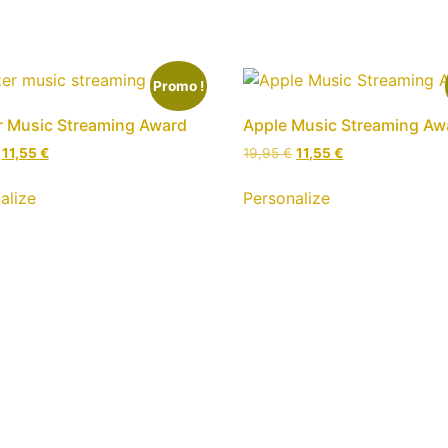
Promo !
 Music Streaming Award
Apple Music Streaming Aw
Le
Le
Le
Le
11,55
€
19,95
€
11,55
€
prix
prix
prix
prix
initial
actuel
initial
actuel
alize
Personalize
était :
est :
était :
est :
19,95 €.
11,55 €.
19,95 €.
11,55 €.